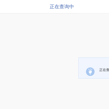
正在查询中
正在